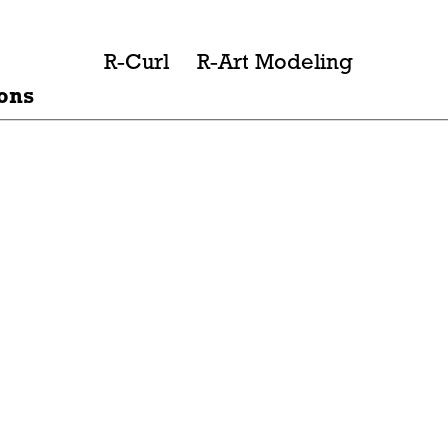
R-Curl
R-Curl
R-Art Modeling
Le salon
R-Art Modeling
ons
ons
n